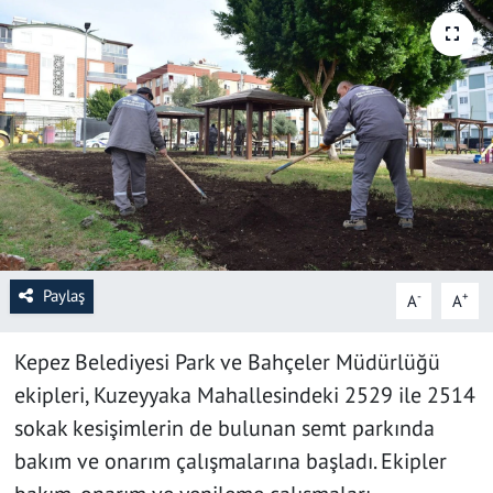
SAĞLIK
YAŞAM
KÜLTÜR SANAT
EĞİTİM
Paylaş
-
+
A
A
Kepez Belediyesi Park ve Bahçeler Müdürlüğü
ekipleri, Kuzeyyaka Mahallesindeki 2529 ile 2514
sokak kesişimlerin de bulunan semt parkında
bakım ve onarım çalışmalarına başladı. Ekipler