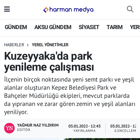
GÜNDEM
İstanbul Nöbetçi Eczaneler
GÜNDEM
AKSU GÜNDEM
SİYASET
TARIM
YER
AKSU GÜNDEM
İstanbul Hava Durumu
HABERLER
YEREL YÖNETİMLER
Kuzeyyaka'da park
SİYASET
İstanbul Trafik Yoğunluk Haritası
yenileme çalışması
TARIM
Süper Lig Puan Durumu ve Fikstür
İlçenin birçok noktasında yeni semt parkı ve yeşil
alanlar oluşturan Kepez Belediyesi Park ve
YEREL YÖNETİMLER
Tüm Manşetler
Bahçeler Müdürlüğü ekipleri, mevcut parklarda
da yıpranan ve zarar gören zemin ve yeşil alanları
EKONOMİ
Son Dakika Haberleri
yeniliyor.
ASAYİŞ
Haber Arşivi
YAĞMUR NAZ YILDIRIM
03.01.2022 - 12:43
03.01.2022 - 12:
EDITÖR
YAYINLANMA
GÜNCELLEME
SPOR