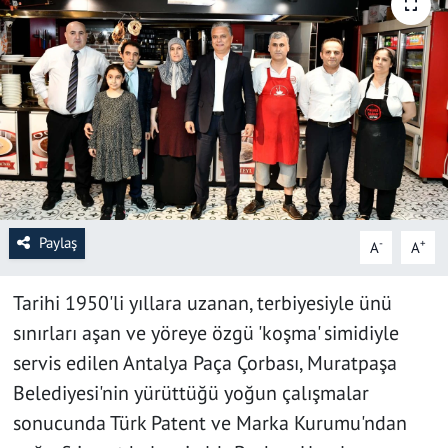
SAĞLIK
YAŞAM
KÜLTÜR SANAT
EĞİTİM
Paylaş
-
+
A
A
Tarihi 1950'li yıllara uzanan, terbiyesiyle ünü
sınırları aşan ve yöreye özgü 'koşma' simidiyle
servis edilen Antalya Paça Çorbası, Muratpaşa
Belediyesi'nin yürüttüğü yoğun çalışmalar
sonucunda Türk Patent ve Marka Kurumu'ndan