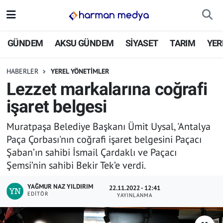
GÜNDEM
İstanbul Nöbetçi Eczaneler
GÜNDEM
AKSU GÜNDEM
SİYASET
TARIM
YER
AKSU GÜNDEM
İstanbul Hava Durumu
HABERLER
YEREL YÖNETİMLER
Lezzet markalarına coğrafi
SİYASET
İstanbul Trafik Yoğunluk Haritası
işaret belgesi
TARIM
Süper Lig Puan Durumu ve Fikstür
Muratpaşa Belediye Başkanı Ümit Uysal, 'Antalya
Paça Çorbası'nın coğrafi işaret belgesini Paçacı
YEREL YÖNETİMLER
Tüm Manşetler
Şaban’ın sahibi İsmail Çardaklı ve Paçacı
Şemsi’nin sahibi Bekir Tek’e verdi.
EKONOMİ
Son Dakika Haberleri
YAĞMUR NAZ YILDIRIM
22.11.2022 - 12:41
ASAYİŞ
Haber Arşivi
EDITÖR
YAYINLANMA
SPOR