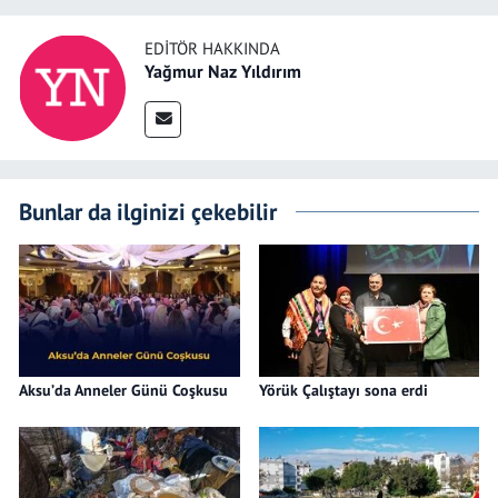
EDITÖR HAKKINDA
Yağmur Naz Yıldırım
Bunlar da ilginizi çekebilir
Aksu’da Anneler Günü Coşkusu
Yörük Çalıştayı sona erdi