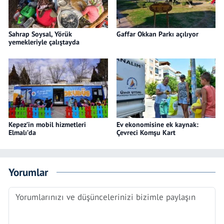
Sahrap Soysal, Yörük
Gaffar Okkan Parkı açılıyor
yemekleriyle çalıştayda
Kepez’in mobil hizmetleri
Ev ekonomisine ek kaynak:
Elmalı’da
Çevreci Komşu Kart
Yorumlar