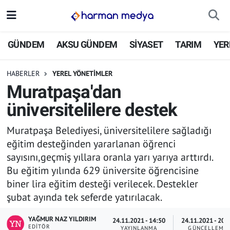
GÜNDEM
İstanbul Nöbetçi Eczaneler
GÜNDEM
AKSU GÜNDEM
SİYASET
TARIM
YER
AKSU GÜNDEM
İstanbul Hava Durumu
HABERLER
YEREL YÖNETİMLER
Muratpaşa'dan
SİYASET
İstanbul Trafik Yoğunluk Haritası
üniversitelilere destek
TARIM
Süper Lig Puan Durumu ve Fikstür
Muratpaşa Belediyesi, üniversitelilere sağladığı
eğitim desteğinden yararlanan öğrenci
YEREL YÖNETİMLER
Tüm Manşetler
sayısını,geçmiş yıllara oranla yarı yarıya arttırdı.
Bu eğitim yılında 629 üniversite öğrencisine
EKONOMİ
Son Dakika Haberleri
biner lira eğitim desteği verilecek. Destekler
şubat ayında tek seferde yatırılacak.
ASAYİŞ
Haber Arşivi
YAĞMUR NAZ YILDIRIM
24.11.2021 - 14:50
24.11.2021 - 20:
SPOR
EDITÖR
YAYINLANMA
GÜNCELLEME