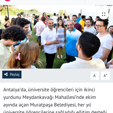
SAĞLIK
YAŞAM
KÜLTÜR SANAT
EĞİTİM
Paylaş
-
+
A
A
Antalya’da, üniversite öğrencileri için ikinci
yurdunu Meydankavağı Mahallesi’nde ekim
ayında açan Muratpaşa Belediyesi, her yıl
üniversite öğrencilerine sağladığı eğitim desteği