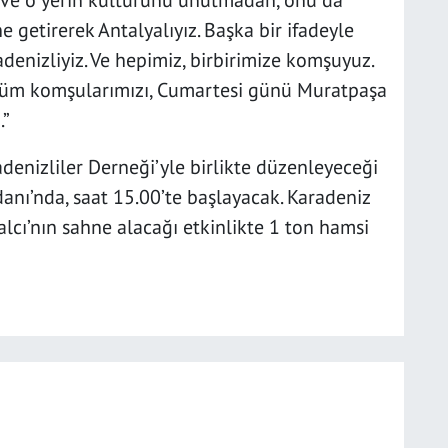
ri ve o yerin kültürünü unutmadan, onu da
e getirerek Antalyalıyız. Başka bir ifadeyle
adenizliyiz. Ve hepimiz, birbirimize komşuyuz.
n tüm komşularımızı, Cumartesi günü Muratpaşa
uz.”
denizliler Derneği’yle birlikte düzenleyeceği
anı’nda, saat 15.00’te başlayacak. Karadeniz
lcı’nın sahne alacağı etkinlikte 1 ton hamsi