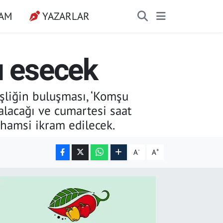
ŞAM
YAZARLAR
ı esecek
şliğin buluşması, ‘Komşu
alacağı ve cumartesi saat
 hamsi ikram edilecek.
-
+
A
A