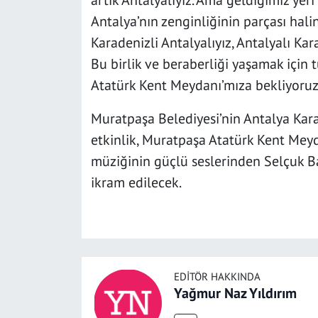
artık Antalyalıyız. Ama geldiğimiz ye
Antalya’nın zenginliğinin parçası halin
Karadenizli Antalyalıyız, Antalyalı Kar
Bu birlik ve beraberliği yaşamak içi
Atatürk Kent Meydanı’mıza bekliyor
Muratpaşa Belediyesi’nin Antalya Kara
etkinlik, Muratpaşa Atatürk Kent Meyd
müziğinin güçlü seslerinden Selçuk Ba
ikram edilecek.
EDITÖR HAKKINDA
Yağmur Naz Yıldırım