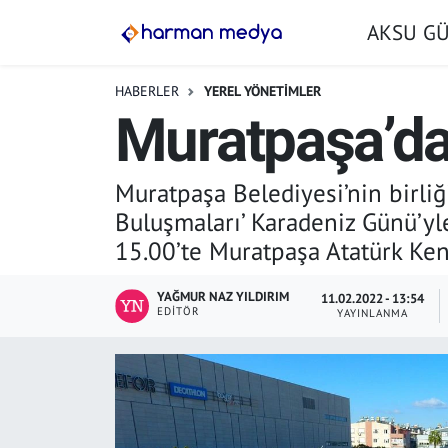
AKSU G
GÜNDEM
İstanbul Nöbetçi Eczaneler
HABERLER
YEREL YÖNETİMLER
Muratpaşa’da
AKSU GÜNDEM
İstanbul Hava Durumu
SİYASET
İstanbul Trafik Yoğunluk Haritası
Muratpaşa Belediyesi’nin birli
Buluşmaları’ Karadeniz Günü’yle
TARIM
Süper Lig Puan Durumu ve Fikstür
15.00’te Muratpaşa Atatürk Ken
YEREL YÖNETİMLER
Tüm Manşetler
YAĞMUR NAZ YILDIRIM
11.02.2022 - 13:54
EDITÖR
YAYINLANMA
EKONOMİ
Son Dakika Haberleri
ASAYİŞ
Haber Arşivi
SPOR