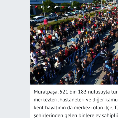
SAĞLIK
YAŞAM
KÜLTÜR SANAT
EĞİTİM
Muratpaşa, 521 bin 183 nüfusuyla turiz
merkezleri, hastaneleri ve diğer kamu
kent hayatının da merkezi olan ilçe, T
şehirlerinden gelen binlere ev sahipliğ