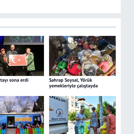
tayı sona erdi
Sahrap Soysal, Yörük
yemekleriyle çalıştayda