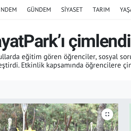
ÜNDEM
GÜNDEM
SİYASET
TARIM
YA
yatPark’ı çimlendi
ullarda eğitim gören öğrenciler, sosyal s
eştirdi. Etkinlik kapsamında öğrencilere 