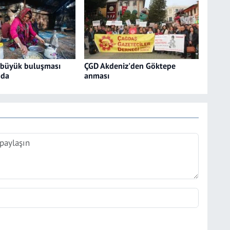
 büyük buluşması
ÇGD Akdeniz'den Göktepe
’da
anması