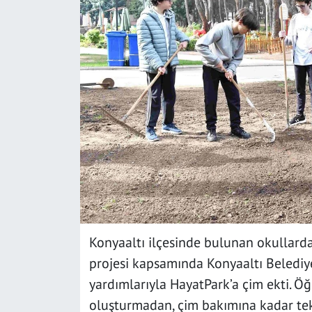
SAĞLIK
YAŞAM
KÜLTÜR SANAT
EĞİTİM
Konyaaltı ilçesinde bulunan okullard
projesi kapsamında Konyaaltı Belediy
yardımlarıyla HayatPark’a çim ekti. Öğ
oluşturmadan, çim bakımına kadar tekn