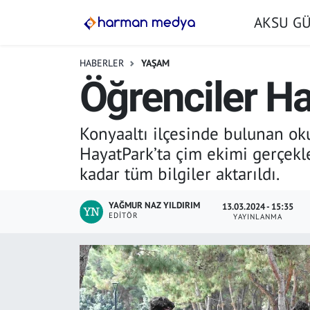
AKSU G
GÜNDEM
İstanbul Nöbetçi Eczaneler
HABERLER
YAŞAM
Öğrenciler Ha
AKSU GÜNDEM
İstanbul Hava Durumu
SİYASET
İstanbul Trafik Yoğunluk Haritası
Konyaaltı ilçesinde bulunan ok
HayatPark’ta çim ekimi gerçekl
TARIM
Süper Lig Puan Durumu ve Fikstür
kadar tüm bilgiler aktarıldı.
YEREL YÖNETİMLER
Tüm Manşetler
YAĞMUR NAZ YILDIRIM
13.03.2024 - 15:35
EDITÖR
YAYINLANMA
EKONOMİ
Son Dakika Haberleri
ASAYİŞ
Haber Arşivi
SPOR