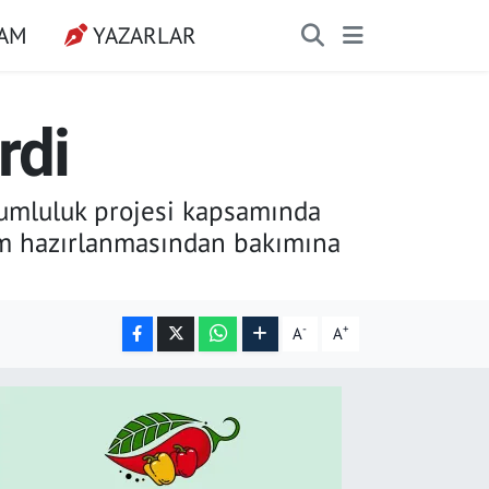
ŞAM
YAZARLAR
rdi
orumluluk projesi kapsamında
çim hazırlanmasından bakımına
-
+
A
A