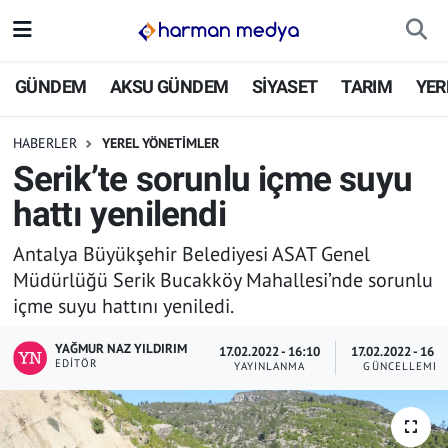
GÜNDEM
İstanbul Nöbetçi Eczaneler
GÜNDEM
AKSU GÜNDEM
SİYASET
TARIM
YER
AKSU GÜNDEM
İstanbul Hava Durumu
HABERLER
YEREL YÖNETİMLER
Serik’te sorunlu içme suyu
SİYASET
İstanbul Trafik Yoğunluk Haritası
hattı yenilendi
TARIM
Süper Lig Puan Durumu ve Fikstür
Antalya Büyükşehir Belediyesi ASAT Genel
Müdürlüğü Serik Bucakköy Mahallesi’nde sorunlu
YEREL YÖNETİMLER
Tüm Manşetler
içme suyu hattını yeniledi.
EKONOMİ
Son Dakika Haberleri
YAĞMUR NAZ YILDIRIM
17.02.2022 - 16:10
17.02.2022 - 16:1
EDITÖR
YAYINLANMA
GÜNCELLEME
ASAYİŞ
Haber Arşivi
SPOR