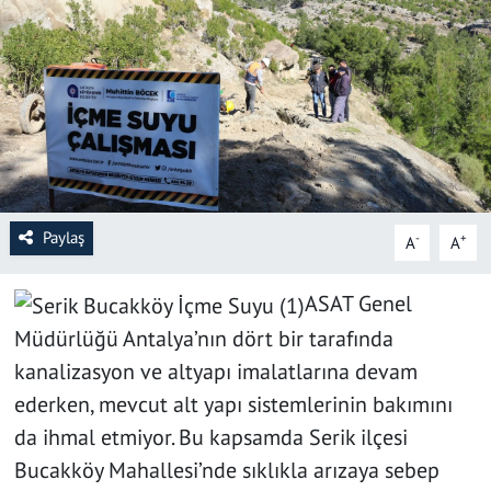
SAĞLIK
YAŞAM
KÜLTÜR SANAT
EĞİTİM
Paylaş
-
+
A
A
ASAT Genel
Müdürlüğü Antalya’nın dört bir tarafında
kanalizasyon ve altyapı imalatlarına devam
ederken, mevcut alt yapı sistemlerinin bakımını
da ihmal etmiyor. Bu kapsamda Serik ilçesi
Bucakköy Mahallesi’nde sıklıkla arızaya sebep