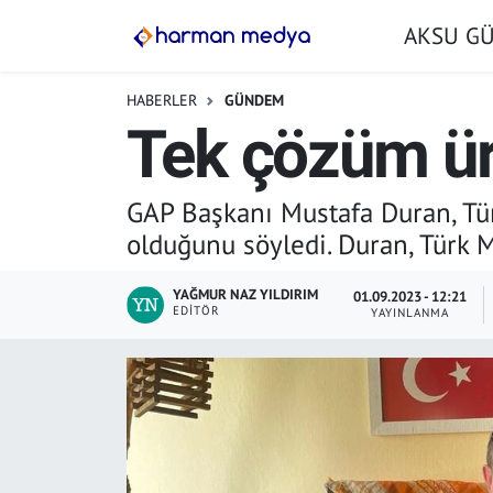
AKSU G
GÜNDEM
İstanbul Nöbetçi Eczaneler
HABERLER
GÜNDEM
Tek çözüm ür
AKSU GÜNDEM
İstanbul Hava Durumu
SİYASET
İstanbul Trafik Yoğunluk Haritası
GAP Başkanı Mustafa Duran, Tü
olduğunu söyledi. Duran, Türk M
TARIM
Süper Lig Puan Durumu ve Fikstür
YAĞMUR NAZ YILDIRIM
01.09.2023 - 12:21
YEREL YÖNETİMLER
Tüm Manşetler
EDITÖR
YAYINLANMA
EKONOMİ
Son Dakika Haberleri
ASAYİŞ
Haber Arşivi
SPOR