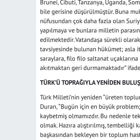
Brunei, Cibuti, Tanzanya, Uganda, Som
bile gerisine düşürülmüştür. Buna muka
nüfusundan çok daha fazla olan Suriye
yapılmaya ve bunlara milletin parası
edilmektedir. Vatandaşa sürekli olara
tavsiyesinde bulunan hükümet; asla it
saraylara, filo filo saltanat uçakların
akıtmaktan geri durmamaktadır” ifadel
TÜRK’Ü TOPRAĞIYLA YENİDEN BULU
Türk Milleti’nin yeniden “üreten toplu
Duran, “Bugün için en büyük problem;
kaybetmiş olmamızdır. Bu nedenle tek b
olmak. Hazıra alıştırılmış, tembelliği 
başkasından bekleyen bir toplum hastal