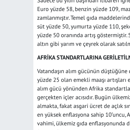
Sadece bu yılın başından itibaren iğne
Euro yüzde 58, benzin yüzde 109, maz
zamlanmıştır. Temel gıda maddelerind
süt yüzde 50, yumurta yüzde 110, şeke
yüzde 50 oranında artış göstermiştir. 
altın gibi yarım ve çeyrek olarak satıl
AFRİKA STANDARTLARINA GERİLETİL
Vatandaşın alım gücünün düştüğüne d
yüzde 25 olan emekli maaşı artışları 
alım gücü yönünden Afrika standartları
gerçekten içler acısıdır. Bugün ülkemi
almakta, fakat asgari ücret de açlık sı
en yüksek enflasyona sahip 10’uncu, Av
vahimi, ülkemiz gıda enflasyonunda dü