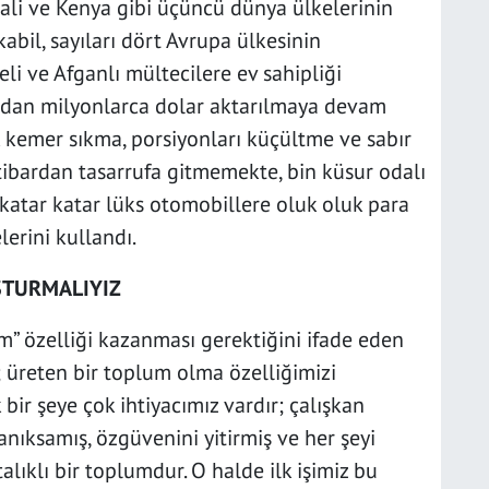
ali ve Kenya gibi üçüncü dünya ülkelerinin
bil, sayıları dört Avrupa ülkesinin
li ve Afganlı mültecilere ev sahipliği
ndan milyonlarca dolar aktarılmaya devam
k kemer sıkma, porsiyonları küçültme ve sabır
ibardan tasarrufa gitmemekte, bin küsur odalı
a katar katar lüks otomobillere oluk oluk para
erini kullandı.
ŞTURMALIYIZ
m” özelliği kazanması gerektiğini ifade eden
 üreten bir toplum olma özelliğimizi
ir şeye çok ihtiyacımız vardır; çalışkan
kanıksamış, özgüvenini yitirmiş ve her şeyi
ıklı bir toplumdur. O halde ilk işimiz bu