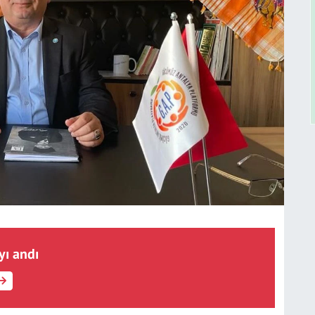
yı andı