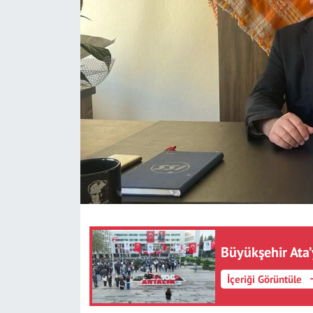
SAĞLIK
YAŞAM
KÜLTÜR SANAT
EĞİTİM
Büyükşehir Ata’
İçeriği Görüntüle