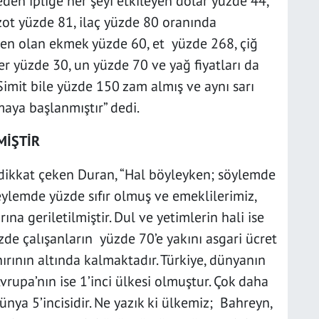
den ipliğe her şeyi etkileyen dolar yüzde 44,
ot yüzde 81, ilaç yüzde 80 oranında
en olan ekmek yüzde 60, et yüzde 268, çiğ
r yüzde 30, un yüzde 70 ve yağ fiyatları da
Simit bile yüzde 150 zam almış ve aynı sarı
maya başlanmıştır” dedi.
MİŞTİR
ikkat çeken Duran, “Hal böyleyken; söylemde
eylemde yüzde sıfır olmuş ve emeklilerimiz,
na geriletilmiştir. Dul ve yetimlerin hali ise
zde çalışanların yüzde 70’e yakını asgari ücret
nırının altında kalmaktadır. Türkiye, dünyanın
rupa’nın ise 1’inci ülkesi olmuştur. Çok daha
nya 5’incisidir. Ne yazık ki ülkemiz; Bahreyn,