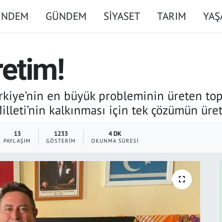
ÜNDEM
GÜNDEM
SİYASET
TARIM
YA
etim!
rkiye’nin en büyük probleminin üreten top
illeti’nin kalkınması için tek çözümün üret
13
1233
4 DK
PAYLAŞIM
GÖSTERIM
OKUNMA SÜRESI