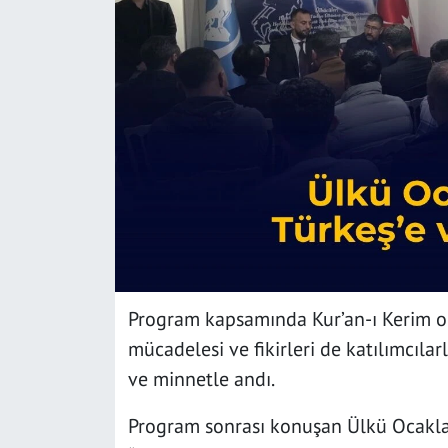
SAĞLIK
YAŞAM
KÜLTÜR SANAT
EĞİTİM
Program kapsamında Kur’an-ı Kerim oku
mücadelesi ve fikirleri de katılımcılarl
ve minnetle andı.
Program sonrası konuşan Ülkü Ocaklar