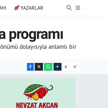
ŞAM
YAZARLAR
fa programı
dönümü dolayısıyla anlamlı bir
-
+
A
A