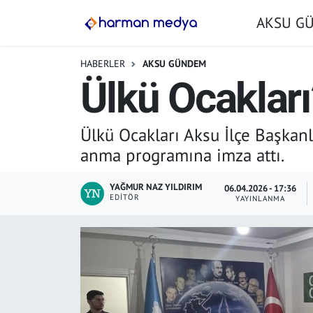
AKSU G
GÜNDEM
İstanbul Nöbetçi Eczaneler
HABERLER
AKSU GÜNDEM
Ülkü Ocakları
AKSU GÜNDEM
İstanbul Hava Durumu
SİYASET
İstanbul Trafik Yoğunluk Haritası
Ülkü Ocakları Aksu İlçe Başkanl
anma programına imza attı.
TARIM
Süper Lig Puan Durumu ve Fikstür
YAĞMUR NAZ YILDIRIM
06.04.2026 - 17:36
YEREL YÖNETİMLER
Tüm Manşetler
EDITÖR
YAYINLANMA
EKONOMİ
Son Dakika Haberleri
ASAYİŞ
Haber Arşivi
SPOR