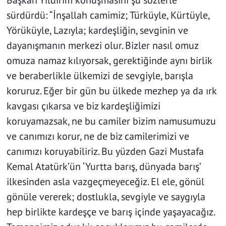
Başkan Yıldırım konuşmasını şu sözlerle
sürdürdü: “İnşallah camimiz; Türküyle, Kürtüyle,
Yörüküyle, Lazıyla; kardeşliğin, sevginin ve
dayanışmanın merkezi olur. Bizler nasıl omuz
omuza namaz kılıyorsak, gerektiğinde aynı birlik
ve beraberlikle ülkemizi de sevgiyle, barışla
koruruz. Eğer bir gün bu ülkede mezhep ya da ırk
kavgası çıkarsa ve biz kardeşliğimizi
koruyamazsak, ne bu camiler bizim namusumuzu
ve canımızı korur, ne de biz camilerimizi ve
canımızı koruyabiliriz. Bu yüzden Gazi Mustafa
Kemal Atatürk’ün ‘Yurtta barış, dünyada barış’
ilkesinden asla vazgeçmeyeceğiz. El ele, gönül
gönüle vererek; dostlukla, sevgiyle ve saygıyla
hep birlikte kardeşçe ve barış içinde yaşayacağız.