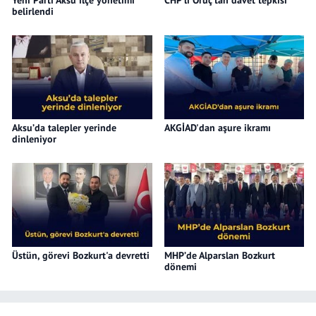
Yeni Parti Aksu ilçe yönetimi
CHP’li Oruç’tan davet tepkisi
belirlendi
Aksu’da talepler yerinde
AKGİAD'dan aşure ikramı
dinleniyor
Üstün, görevi Bozkurt'a devretti
MHP’de Alparslan Bozkurt
dönemi