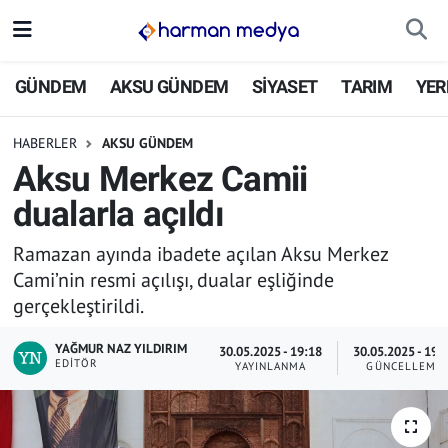
GÜNDEM
İstanbul Nöbetçi Eczaneler
GÜNDEM
AKSU GÜNDEM
SİYASET
TARIM
YER
AKSU GÜNDEM
İstanbul Hava Durumu
HABERLER
AKSU GÜNDEM
Aksu Merkez Camii
SİYASET
İstanbul Trafik Yoğunluk Haritası
dualarla açıldı
TARIM
Süper Lig Puan Durumu ve Fikstür
Ramazan ayında ibadete açılan Aksu Merkez
Cami’nin resmi açılışı, dualar eşliğinde
YEREL YÖNETİMLER
Tüm Manşetler
gerçekleştirildi.
EKONOMİ
Son Dakika Haberleri
YAĞMUR NAZ YILDIRIM
30.05.2025 - 19:18
30.05.2025 - 19:
EDITÖR
YAYINLANMA
GÜNCELLEME
ASAYİŞ
Haber Arşivi
SPOR