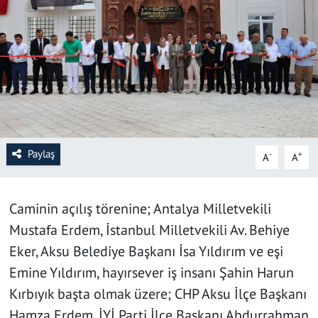
SAĞLIK
YAŞAM
KÜLTÜR SANAT
EĞİTİM
Paylaş
-
+
A
A
Caminin açılış törenine; Antalya Milletvekili
Mustafa Erdem, İstanbul Milletvekili Av. Behiye
Eker, Aksu Belediye Başkanı İsa Yıldırım ve eşi
Emine Yıldırım, hayırsever iş insanı Şahin Harun
Kırbıyık başta olmak üzere; CHP Aksu İlçe Başkanı
Hamza Erdem, İYİ Parti İlçe Başkanı Abdurrahman