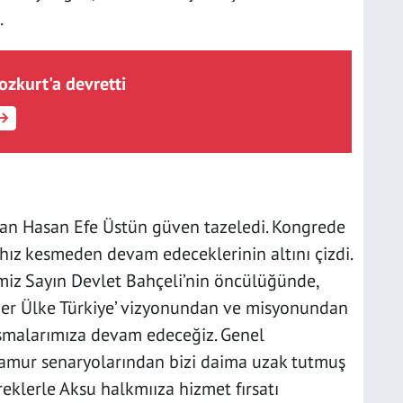
.
ozkurt'a devretti
kan Hasan Efe Üstün güven tazeledi. Kongrede
hız kesmeden devam edeceklerinin altını çizdi.
miz Sayın Devlet Bahçeli’nin öncülüğünde,
der Ülke Türkiye’ vizyonundan ve misyonundan
şmalarımıza devam edeceğiz. Genel
çamur senaryolarından bizi daima uzak tutmuş
klerle Aksu halkmııza hizmet fırsatı