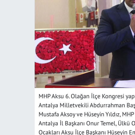
SAĞLIK
YAŞAM
KÜLTÜR SANAT
EĞİTİM
MHP Aksu 6. Olağan İlçe Kongresi yap
Antalya Milletvekili Abdurrahman Ba
Mustafa Aksoy ve Hüseyin Yıldız, MHP
Antalya İl Başkanı Onur Temel, Ülkü O
Ocakları Aksu İlçe Başkanı Hüseyin E