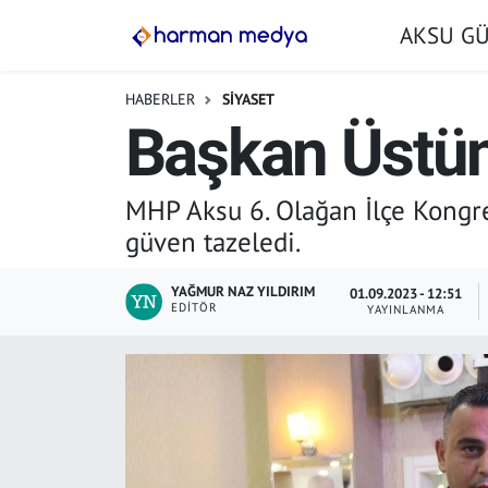
AKSU G
GÜNDEM
İstanbul Nöbetçi Eczaneler
HABERLER
SİYASET
Başkan Üstün
AKSU GÜNDEM
İstanbul Hava Durumu
SİYASET
İstanbul Trafik Yoğunluk Haritası
MHP Aksu 6. Olağan İlçe Kongre
güven tazeledi.
TARIM
Süper Lig Puan Durumu ve Fikstür
YAĞMUR NAZ YILDIRIM
01.09.2023 - 12:51
YEREL YÖNETİMLER
Tüm Manşetler
EDITÖR
YAYINLANMA
EKONOMİ
Son Dakika Haberleri
ASAYİŞ
Haber Arşivi
SPOR