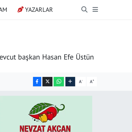
ŞAM
YAZARLAR
mevcut başkan Hasan Efe Üstün
-
+
A
A