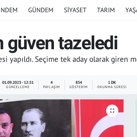
ÜNDEM
GÜNDEM
SİYASET
TARIM
YA
 güven tazeledi
si yapıldı. Seçime tek aday olarak giren 
01.09.2023 - 12:51
4
834
1 DK
GÜNCELLEME
PAYLAŞIM
GÖSTERIM
OKUNMA SÜRESI