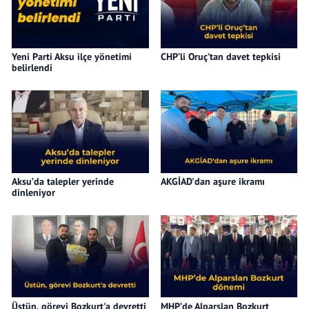
Yeni Parti Aksu ilçe yönetimi
CHP’li Oruç’tan davet tepkisi
belirlendi
Aksu’da talepler yerinde
AKGİAD'dan aşure ikramı
dinleniyor
Üstün, görevi Bozkurt'a devretti
MHP’de Alparslan Bozkurt