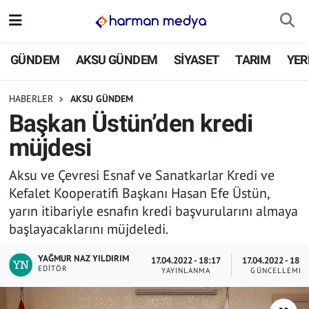
GÜNDEM
İstanbul Nöbetçi Eczaneler
GÜNDEM
AKSU GÜNDEM
SİYASET
TARIM
YER
AKSU GÜNDEM
İstanbul Hava Durumu
HABERLER
AKSU GÜNDEM
Başkan Üstün’den kredi
SİYASET
İstanbul Trafik Yoğunluk Haritası
müjdesi
TARIM
Süper Lig Puan Durumu ve Fikstür
Aksu ve Çevresi Esnaf ve Sanatkarlar Kredi ve
Kefalet Kooperatifi Başkanı Hasan Efe Üstün,
YEREL YÖNETİMLER
Tüm Manşetler
yarın itibariyle esnafın kredi başvurularını almaya
başlayacaklarını müjdeledi.
EKONOMİ
Son Dakika Haberleri
YAĞMUR NAZ YILDIRIM
17.04.2022 - 18:17
17.04.2022 - 18:2
ASAYİŞ
Haber Arşivi
EDITÖR
YAYINLANMA
GÜNCELLEME
SPOR