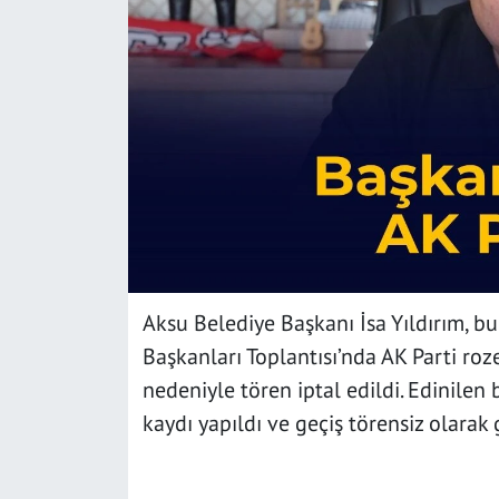
SAĞLIK
YAŞAM
KÜLTÜR SANAT
EĞİTİM
Aksu Belediye Başkanı İsa Yıldırım, b
Başkanları Toplantısı’nda AK Parti roz
nedeniyle tören iptal edildi. Edinilen b
kaydı yapıldı ve geçiş törensiz olarak 