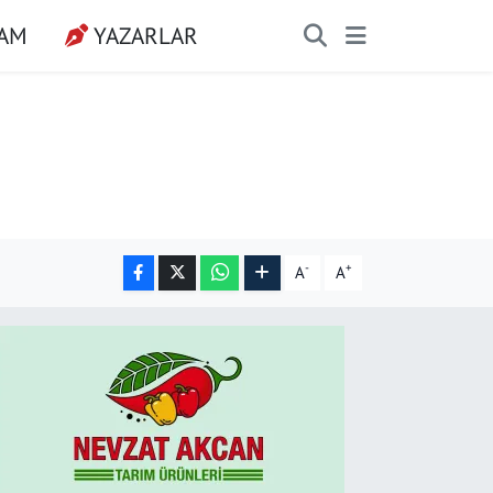
ŞAM
YAZARLAR
-
+
A
A