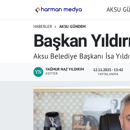
AKSU G
GÜNDEM
İstanbul Nöbetçi Eczaneler
HABERLER
AKSU GÜNDEM
Başkan Yıldır
AKSU GÜNDEM
İstanbul Hava Durumu
SİYASET
İstanbul Trafik Yoğunluk Haritası
Aksu Belediye Başkanı İsa Yıldır
TARIM
Süper Lig Puan Durumu ve Fikstür
YAĞMUR NAZ YILDIRIM
12.11.2025 - 13:42
EDITÖR
YAYINLANMA
YEREL YÖNETİMLER
Tüm Manşetler
EKONOMİ
Son Dakika Haberleri
ASAYİŞ
Haber Arşivi
SPOR