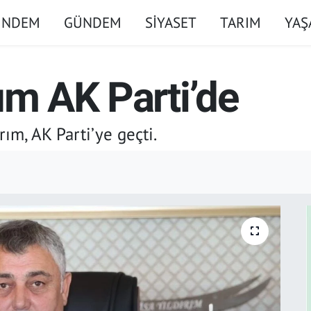
ÜNDEM
GÜNDEM
SİYASET
TARIM
YA
ım AK Parti’de
ım, AK Parti’ye geçti.