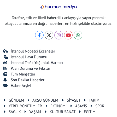
Tarafsız, etik ve ilkeli habercilik anlayışıyla yayın yaparak;
okuyucularımıza en doğru haberleri, en hızlı şekilde ulaştırıyoruz.
İstanbul Nöbetçi Eczaneler
İstanbul Hava Durumu
İstanbul Trafik Yoğunluk Haritası
Puan Durumu ve Fikstür
Tüm Manşetler
Son Dakika Haberleri
Haber Arşivi
GÜNDEM
AKSU GÜNDEM
SİYASET
TARIM
YEREL YÖNETİMLER
EKONOMİ
ASAYİŞ
SPOR
SAĞLIK
YAŞAM
KÜLTÜR SANAT
EĞİTİM