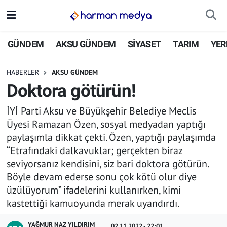
GÜNDEM
İstanbul Nöbetçi Eczaneler
GÜNDEM
AKSU GÜNDEM
SİYASET
TARIM
YER
AKSU GÜNDEM
İstanbul Hava Durumu
HABERLER
AKSU GÜNDEM
Doktora götürün!
SİYASET
İstanbul Trafik Yoğunluk Haritası
İYİ Parti Aksu ve Büyükşehir Belediye Meclis
TARIM
Süper Lig Puan Durumu ve Fikstür
Üyesi Ramazan Özen, sosyal medyadan yaptığı
paylaşımla dikkat çekti. Özen, yaptığı paylaşımda
YEREL YÖNETİMLER
Tüm Manşetler
“Etrafındaki dalkavuklar; gerçekten biraz
seviyorsanız kendisini, siz bari doktora götürün.
EKONOMİ
Son Dakika Haberleri
Böyle devam ederse sonu çok kötü olur diye
üzülüyorum” ifadelerini kullanırken, kimi
ASAYİŞ
Haber Arşivi
kastettiği kamuoyunda merak uyandırdı.
SPOR
YAĞMUR NAZ YILDIRIM
02.11.2022 - 22:01