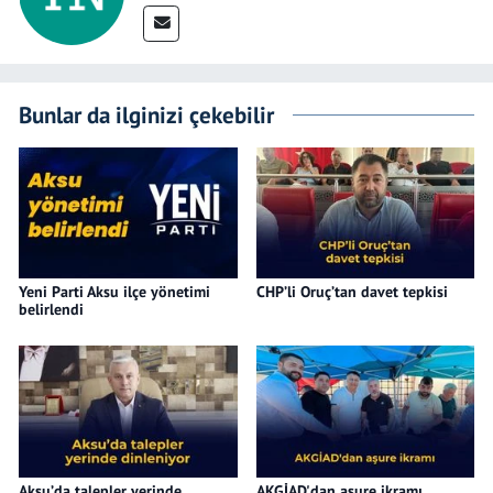
Bunlar da ilginizi çekebilir
Yeni Parti Aksu ilçe yönetimi
CHP’li Oruç’tan davet tepkisi
belirlendi
Aksu’da talepler yerinde
AKGİAD'dan aşure ikramı