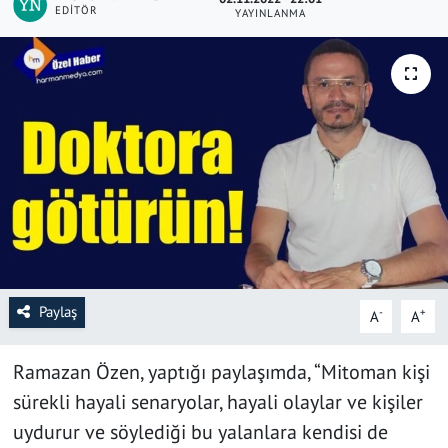
EDITÖR
YAYINLANMA
SAĞLIK
YAŞAM
KÜLTÜR SANAT
EĞİTİM
Paylaş
-
+
A
A
Ramazan Özen, yaptığı paylaşımda, “Mitoman kişi
sürekli hayali senaryolar, hayali olaylar ve kişiler
uydurur ve söylediği bu yalanlara kendisi de