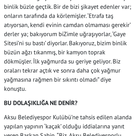
binlik büzle geçtik. Bir de bizi şikayet edenler var;
onların tarafında da körlemişler. ‘Etrafa taş
atıyorsan, kendi evinin camdan olmaması gerekir’
derler ya; bakıyorum biZimle uğraşıyorlar, ‘Gaye
Sitesi’ni su bastı’ diyorlar. Bakıyoruz, bizim binlik
büzün ağzı tıkanmış, bir kamyon toprak
dökmüşler. İlk yağmurda su geriye geliyor. Biz
oraları tekrar açtık ve sonra daha çok yağmur
yağmasına rağmen bir sıkıntı olmadı” diye
konuştu.
BU DOLAŞIKLIĞA NE DENİR?
Aksu Belediyespor Kulübü’ne tahsis edilen alanda
yapılan yapının ‘kaçak’ olduğu iddialarına yanıt
veren Başkan Şahin, “Biz, Aksu Belediyesporlu