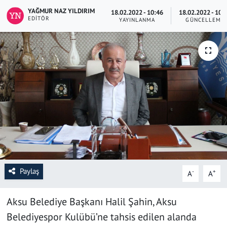
YAĞMUR NAZ YILDIRIM
18.02.2022 - 10:46
18.02.2022 - 10:
SAĞLIK
EDITÖR
YAYINLANMA
GÜNCELLEME
YAŞAM
KÜLTÜR SANAT
EĞİTİM
Paylaş
-
+
A
A
Aksu Belediye Başkanı Halil Şahin, Aksu
Belediyespor Kulübü’ne tahsis edilen alanda