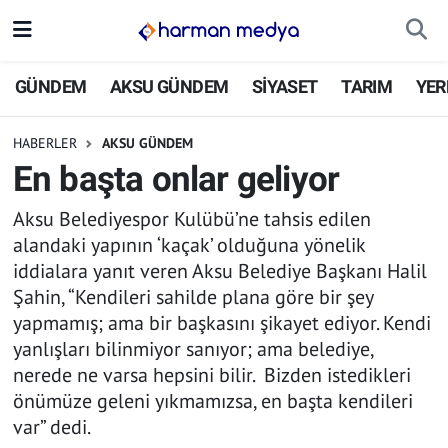
GÜNDEM
İstanbul Nöbetçi Eczaneler
GÜNDEM
AKSU GÜNDEM
SİYASET
TARIM
YER
AKSU GÜNDEM
İstanbul Hava Durumu
HABERLER
AKSU GÜNDEM
En başta onlar geliyor
SİYASET
İstanbul Trafik Yoğunluk Haritası
Aksu Belediyespor Kulübü’ne tahsis edilen
TARIM
Süper Lig Puan Durumu ve Fikstür
alandaki yapının ‘kaçak’ olduğuna yönelik
iddialara yanıt veren Aksu Belediye Başkanı Halil
YEREL YÖNETİMLER
Tüm Manşetler
Şahin, “Kendileri sahilde plana göre bir şey
yapmamış; ama bir başkasını şikayet ediyor. Kendi
EKONOMİ
Son Dakika Haberleri
yanlışları bilinmiyor sanıyor; ama belediye,
nerede ne varsa hepsini bilir. Bizden istedikleri
ASAYİŞ
Haber Arşivi
önümüze geleni yıkmamızsa, en başta kendileri
var” dedi.
SPOR