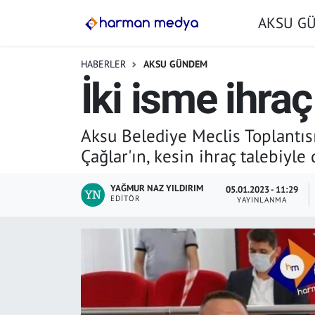
AKSU G
GÜNDEM
İstanbul Nöbetçi Eczaneler
HABERLER
AKSU GÜNDEM
İki isme ihraç
AKSU GÜNDEM
İstanbul Hava Durumu
SİYASET
İstanbul Trafik Yoğunluk Haritası
Aksu Belediye Meclis Toplantıs
Çağlar'ın, kesin ihraç talebiyle d
TARIM
Süper Lig Puan Durumu ve Fikstür
YAĞMUR NAZ YILDIRIM
05.01.2023 - 11:29
YEREL YÖNETİMLER
Tüm Manşetler
EDITÖR
YAYINLANMA
EKONOMİ
Son Dakika Haberleri
ASAYİŞ
Haber Arşivi
SPOR