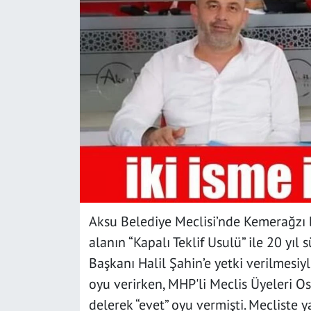
SAĞLIK
YAŞAM
KÜLTÜR SANAT
EĞİTİM
Aksu Belediye Meclisi’nde Kemerağzı 
alanın “Kapalı Teklif Usulü” ile 20 yıl
Başkanı Halil Şahin’e yetki verilmesi
oyu verirken, MHP'li Meclis Üyeleri O
delerek “evet” oyu vermişti. Mecliste y