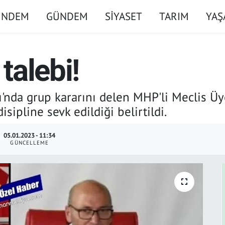
ÜNDEM
GÜNDEM
SİYASET
TARIM
YA
 talebi!
ı'nda grup kararını delen MHP'li Meclis Ü
isipline sevk edildiği belirtildi.
05.01.2023 - 11:34
GÜNCELLEME