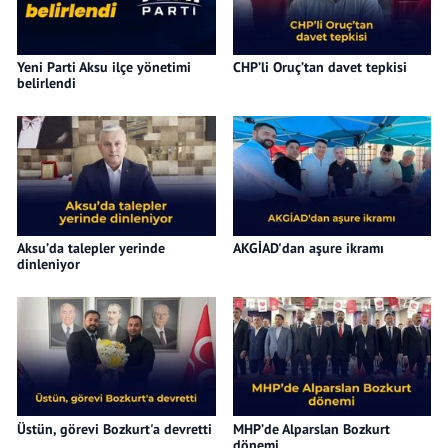
Yeni Parti Aksu ilçe yönetimi
CHP’li Oruç’tan davet tepkisi
belirlendi
Aksu’da talepler yerinde
AKGİAD'dan aşure ikramı
dinleniyor
Üstün, görevi Bozkurt'a devretti
MHP’de Alparslan Bozkurt
dönemi