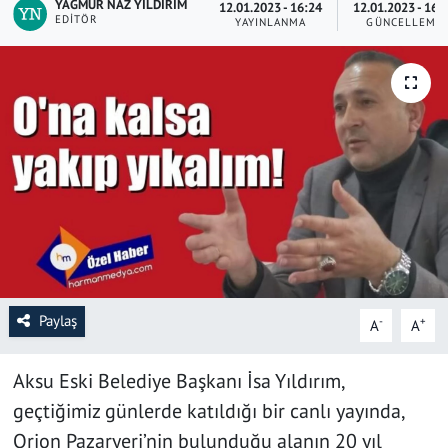
YAĞMUR NAZ YILDIRIM
12.01.2023 - 16:24
12.01.2023 - 16:
EDITÖR
YAYINLANMA
GÜNCELLEME
SAĞLIK
YAŞAM
KÜLTÜR SANAT
EĞİTİM
Paylaş
-
+
A
A
Aksu Eski Belediye Başkanı İsa Yıldırım,
geçtiğimiz günlerde katıldığı bir canlı yayında,
Orion Pazaryeri’nin bulunduğu alanın 20 yıl