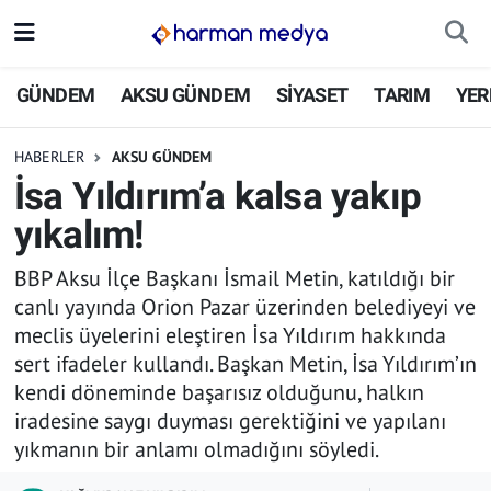
GÜNDEM
İstanbul Nöbetçi Eczaneler
GÜNDEM
AKSU GÜNDEM
SİYASET
TARIM
YER
AKSU GÜNDEM
İstanbul Hava Durumu
HABERLER
AKSU GÜNDEM
İsa Yıldırım’a kalsa yakıp
SİYASET
İstanbul Trafik Yoğunluk Haritası
yıkalım!
TARIM
Süper Lig Puan Durumu ve Fikstür
BBP Aksu İlçe Başkanı İsmail Metin, katıldığı bir
canlı yayında Orion Pazar üzerinden belediyeyi ve
YEREL YÖNETİMLER
Tüm Manşetler
meclis üyelerini eleştiren İsa Yıldırım hakkında
sert ifadeler kullandı. Başkan Metin, İsa Yıldırım’ın
EKONOMİ
Son Dakika Haberleri
kendi döneminde başarısız olduğunu, halkın
iradesine saygı duyması gerektiğini ve yapılanı
ASAYİŞ
Haber Arşivi
yıkmanın bir anlamı olmadığını söyledi.
SPOR