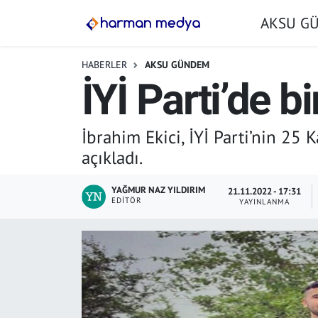
AKSU G
GÜNDEM
İstanbul Nöbetçi Eczaneler
HABERLER
AKSU GÜNDEM
İYİ Parti’de b
AKSU GÜNDEM
İstanbul Hava Durumu
SİYASET
İstanbul Trafik Yoğunluk Haritası
İbrahim Ekici, İYİ Parti’nin 25
açıkladı.
TARIM
Süper Lig Puan Durumu ve Fikstür
YAĞMUR NAZ YILDIRIM
21.11.2022 - 17:31
YEREL YÖNETİMLER
Tüm Manşetler
EDITÖR
YAYINLANMA
EKONOMİ
Son Dakika Haberleri
ASAYİŞ
Haber Arşivi
SPOR