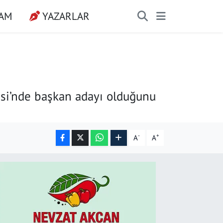
ŞAM
YAZARLAR
resi’nde başkan adayı olduğunu
-
+
A
A