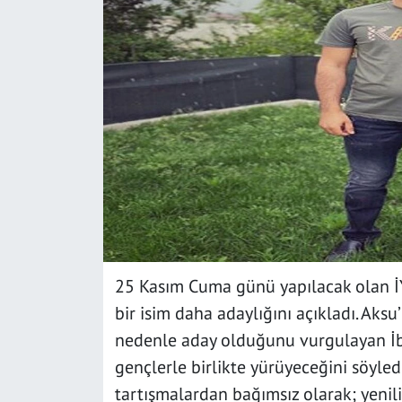
SAĞLIK
YAŞAM
KÜLTÜR SANAT
EĞİTİM
25 Kasım Cuma günü yapılacak olan İYİ
bir isim daha adaylığını açıkladı. Aksu
nedenle aday olduğunu vurgulayan İbr
gençlerle birlikte yürüyeceğini söyle
tartışmalardan bağımsız olarak; yenilik 