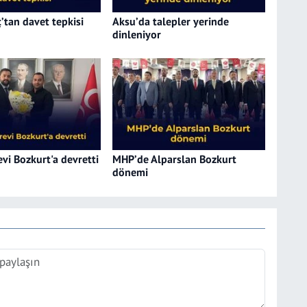
’tan davet tepkisi
Aksu’da talepler yerinde
dinleniyor
vi Bozkurt'a devretti
MHP’de Alparslan Bozkurt
dönemi