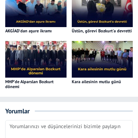
AKGİAD'dan aşure ikramı
Üstün, görevi Bozkurt'a devretti
MHP’de Alparslan Bozkurt
Kara ailesinin mutlu günü
dönemi
Yorumlar