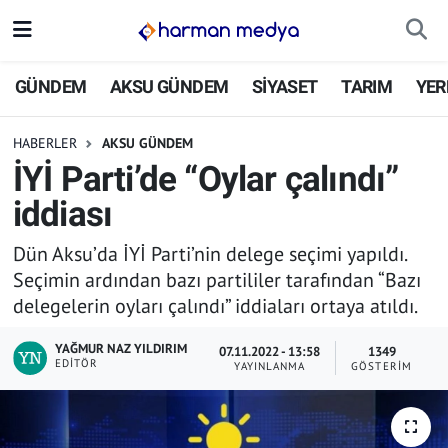
GÜNDEM
İstanbul Nöbetçi Eczaneler
GÜNDEM
AKSU GÜNDEM
SİYASET
TARIM
YER
AKSU GÜNDEM
İstanbul Hava Durumu
HABERLER
AKSU GÜNDEM
İYİ Parti’de “Oylar çalındı”
SİYASET
İstanbul Trafik Yoğunluk Haritası
iddiası
TARIM
Süper Lig Puan Durumu ve Fikstür
Dün Aksu’da İYİ Parti’nin delege seçimi yapıldı.
Seçimin ardından bazı partililer tarafından “Bazı
YEREL YÖNETİMLER
Tüm Manşetler
delegelerin oyları çalındı” iddiaları ortaya atıldı.
EKONOMİ
Son Dakika Haberleri
YAĞMUR NAZ YILDIRIM
07.11.2022 - 13:58
1349
EDITÖR
YAYINLANMA
GÖSTERIM
ASAYİŞ
Haber Arşivi
SPOR