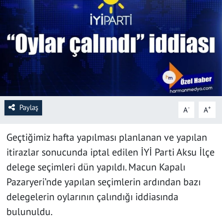
SAĞLIK
YAŞAM
KÜLTÜR SANAT
EĞİTİM
Paylaş
-
+
A
A
Geçtiğimiz hafta yapılması planlanan ve yapılan
itirazlar sonucunda iptal edilen İYİ Parti Aksu İlçe
delege seçimleri dün yapıldı. Macun Kapalı
Pazaryeri’nde yapılan seçimlerin ardından bazı
delegelerin oylarının çalındığı iddiasında
bulunuldu.