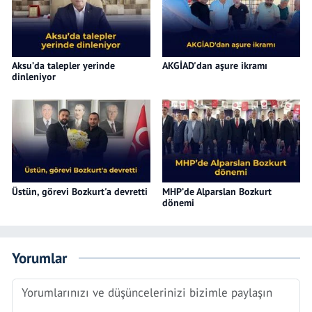
Aksu’da talepler yerinde
AKGİAD'dan aşure ikramı
dinleniyor
Üstün, görevi Bozkurt'a devretti
MHP’de Alparslan Bozkurt
dönemi
Yorumlar