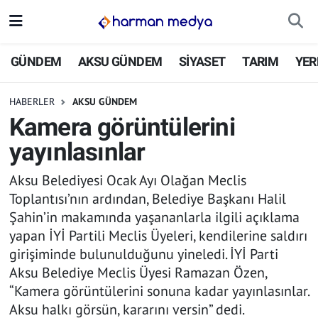
GÜNDEM
İstanbul Nöbetçi Eczaneler
GÜNDEM
AKSU GÜNDEM
SİYASET
TARIM
YER
AKSU GÜNDEM
İstanbul Hava Durumu
HABERLER
AKSU GÜNDEM
Kamera görüntülerini
SİYASET
İstanbul Trafik Yoğunluk Haritası
yayınlasınlar
TARIM
Süper Lig Puan Durumu ve Fikstür
Aksu Belediyesi Ocak Ayı Olağan Meclis
Toplantısı’nın ardından, Belediye Başkanı Halil
YEREL YÖNETİMLER
Tüm Manşetler
Şahin’in makamında yaşananlarla ilgili açıklama
yapan İYİ Partili Meclis Üyeleri, kendilerine saldırı
EKONOMİ
Son Dakika Haberleri
girişiminde bulunulduğunu yineledi. İYİ Parti
Aksu Belediye Meclis Üyesi Ramazan Özen,
ASAYİŞ
Haber Arşivi
“Kamera görüntülerini sonuna kadar yayınlasınlar.
SPOR
Aksu halkı görsün, kararını versin” dedi.