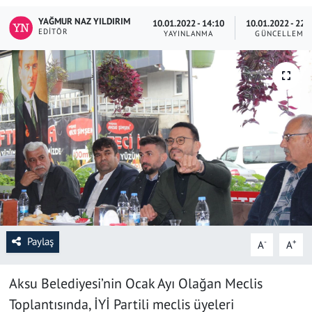
YAĞMUR NAZ YILDIRIM
10.01.2022 - 14:10
10.01.2022 - 22:
SAĞLIK
EDITÖR
YAYINLANMA
GÜNCELLEME
YAŞAM
KÜLTÜR SANAT
EĞİTİM
Paylaş
-
+
A
A
Aksu Belediyesi’nin Ocak Ayı Olağan Meclis
Toplantısında, İYİ Partili meclis üyeleri