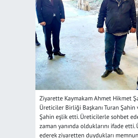
SAĞLIK
YAŞAM
KÜLTÜR SANAT
EĞİTİM
Ziyarette Kaymakam Ahmet Hikmet Şah
Üreticiler Birliği Başkanı Turan Şahin 
Şahin eşlik etti. Üreticilerle sohbet 
zaman yanında olduklarını ifade etti. 
ederek ziyaretten duydukları memnuniy