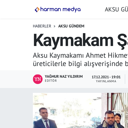
AKSU G
GÜNDEM
İstanbul Nöbetçi Eczaneler
HABERLER
AKSU GÜNDEM
Kaymakam Şahi
AKSU GÜNDEM
İstanbul Hava Durumu
SİYASET
İstanbul Trafik Yoğunluk Haritası
Aksu Kaymakamı Ahmet Hikmet Ş
üreticilerle bilgi alışverişinde 
TARIM
Süper Lig Puan Durumu ve Fikstür
YAĞMUR NAZ YILDIRIM
17.12.2021 - 19:01
YEREL YÖNETİMLER
Tüm Manşetler
EDITÖR
YAYINLANMA
EKONOMİ
Son Dakika Haberleri
ASAYİŞ
Haber Arşivi
SPOR