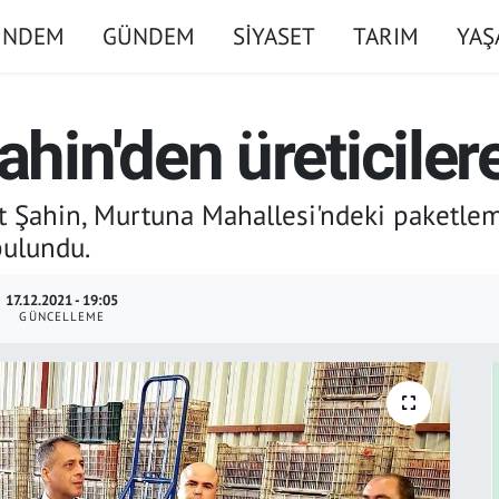
ÜNDEM
GÜNDEM
SİYASET
TARIM
YA
n'den üreticilere
ahin, Murtuna Mahallesi'ndeki paketleme 
bulundu.
17.12.2021 - 19:05
GÜNCELLEME