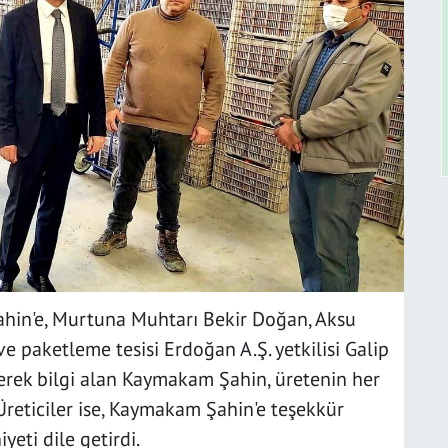
in'e, Murtuna Muhtarı Bekir Doğan, Aksu
ve paketleme tesisi Erdoğan A.Ş. yetkilisi Galip
ederek bilgi alan Kaymakam Şahin, üretenin her
Üreticiler ise, Kaymakam Şahin'e teşekkür
eti dile getirdi.