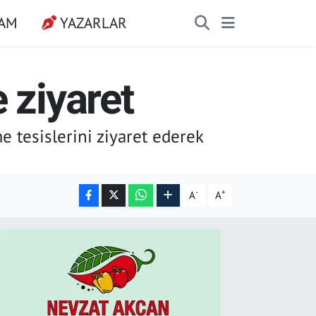
ŞAM
YAZARLAR
 ziyaret
tesislerini ziyaret ederek
-
+
A
A