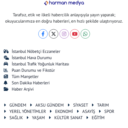
Tarafsız, etik ve ilkeli habercilik anlayışıyla yayın yaparak;
okuyucularımıza en doğru haberleri, en hızlı şekilde ulaştırıyoruz.
İstanbul Nöbetçi Eczaneler
İstanbul Hava Durumu
İstanbul Trafik Yoğunluk Haritası
Puan Durumu ve Fikstür
Tüm Manşetler
Son Dakika Haberleri
Haber Arşivi
GÜNDEM
AKSU GÜNDEM
SİYASET
TARIM
YEREL YÖNETİMLER
EKONOMİ
ASAYİŞ
SPOR
SAĞLIK
YAŞAM
KÜLTÜR SANAT
EĞİTİM