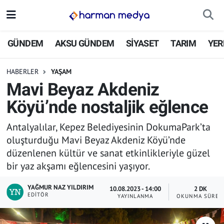
GÜNDEM
İstanbul Nöbetçi Eczaneler
GÜNDEM
AKSU GÜNDEM
SİYASET
TARIM
YER
AKSU GÜNDEM
İstanbul Hava Durumu
HABERLER
YAŞAM
Mavi Beyaz Akdeniz
SİYASET
İstanbul Trafik Yoğunluk Haritası
Köyü’nde nostaljik eğlence
TARIM
Süper Lig Puan Durumu ve Fikstür
Antalyalılar, Kepez Belediyesinin DokumaPark’ta
oluşturduğu Mavi Beyaz Akdeniz Köyü’nde
YEREL YÖNETİMLER
Tüm Manşetler
düzenlenen kültür ve sanat etkinlikleriyle güzel
bir yaz akşamı eğlencesini yaşıyor.
EKONOMİ
Son Dakika Haberleri
YAĞMUR NAZ YILDIRIM
10.08.2023 - 14:00
2 DK
ASAYİŞ
Haber Arşivi
EDITÖR
YAYINLANMA
OKUNMA SÜRES
SPOR