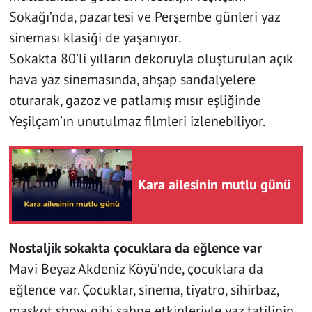
Sokağı’nda, pazartesi ve Perşembe günleri yaz
sineması klasiği de yaşanıyor.
Sokakta 80’li yılların dekoruyla oluşturulan açık
hava yaz sinemasında, ahşap sandalyelere
oturarak, gazoz ve patlamış mısır eşliğinde
Yeşilçam’ın unutulmaz filmleri izlenebiliyor.
Kara ailesinin mutlu günü
Nostaljik sokakta çocuklara da eğlence var
Mavi Beyaz Akdeniz Köyü’nde, çocuklara da
eğlence var. Çocuklar, sinema, tiyatro, sihirbaz,
maskot show gibi sahne etkinleriyle yaz tatilinin