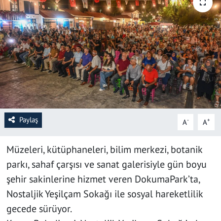
SAĞLIK
YAŞAM
KÜLTÜR SANAT
EĞİTİM
Paylaş
-
+
A
A
Müzeleri, kütüphaneleri, bilim merkezi, botanik
parkı, sahaf çarşısı ve sanat galerisiyle gün boyu
şehir sakinlerine hizmet veren DokumaPark’ta,
Nostaljik Yeşilçam Sokağı ile sosyal hareketlilik
gecede sürüyor.