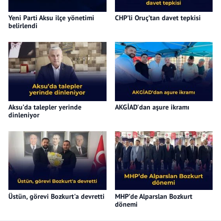
Yeni Parti Aksu ilçe yönetimi
CHP’li Oruç’tan davet tepkisi
belirlendi
Aksu’da talepler yerinde
AKGİAD'dan aşure ikramı
dinleniyor
Üstün, görevi Bozkurt'a devretti
MHP’de Alparslan Bozkurt
dönemi