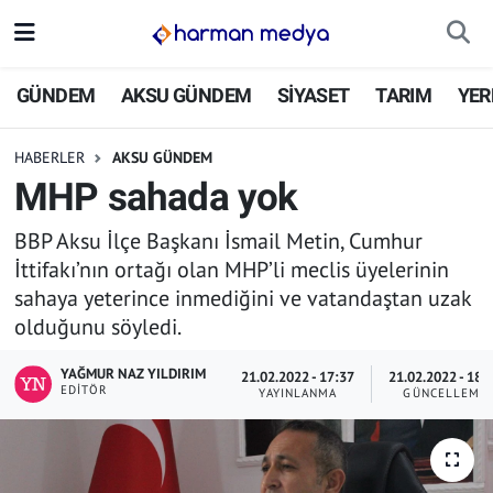
GÜNDEM
İstanbul Nöbetçi Eczaneler
GÜNDEM
AKSU GÜNDEM
SİYASET
TARIM
YER
AKSU GÜNDEM
İstanbul Hava Durumu
HABERLER
AKSU GÜNDEM
MHP sahada yok
SİYASET
İstanbul Trafik Yoğunluk Haritası
BBP Aksu İlçe Başkanı İsmail Metin, Cumhur
TARIM
Süper Lig Puan Durumu ve Fikstür
İttifakı’nın ortağı olan MHP’li meclis üyelerinin
sahaya yeterince inmediğini ve vatandaştan uzak
YEREL YÖNETİMLER
Tüm Manşetler
olduğunu söyledi.
EKONOMİ
Son Dakika Haberleri
YAĞMUR NAZ YILDIRIM
21.02.2022 - 17:37
21.02.2022 - 18:
EDITÖR
YAYINLANMA
GÜNCELLEME
ASAYİŞ
Haber Arşivi
SPOR