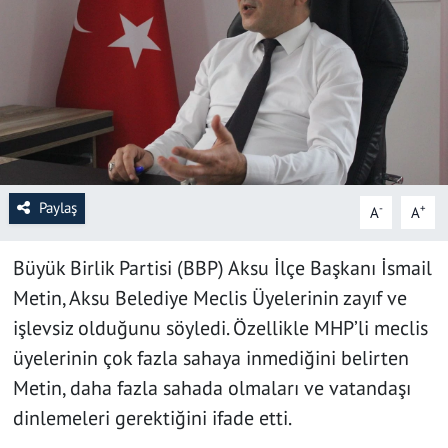
SAĞLIK
YAŞAM
KÜLTÜR SANAT
EĞİTİM
Paylaş
-
+
A
A
Büyük Birlik Partisi (BBP) Aksu İlçe Başkanı İsmail
Metin, Aksu Belediye Meclis Üyelerinin zayıf ve
işlevsiz olduğunu söyledi. Özellikle MHP’li meclis
üyelerinin çok fazla sahaya inmediğini belirten
Metin, daha fazla sahada olmaları ve vatandaşı
dinlemeleri gerektiğini ifade etti.