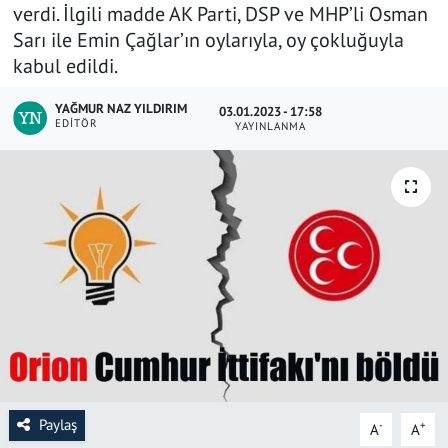
verdi. İlgili madde AK Parti, DSP ve MHP’li Osman
SAĞLIK
Sarı ile Emin Çağlar’ın oylarıyla, oy çokluğuyla
kabul edildi.
YAŞAM
YAĞMUR NAZ YILDIRIM
03.01.2023 - 17:58
EDITÖR
YAYINLANMA
KÜLTÜR SANAT
EĞİTİM
Paylaş
-
+
A
A