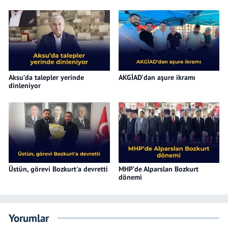
Aksu’da talepler yerinde
AKGİAD'dan aşure ikramı
dinleniyor
Üstün, görevi Bozkurt'a devretti
MHP’de Alparslan Bozkurt
dönemi
Yorumlar