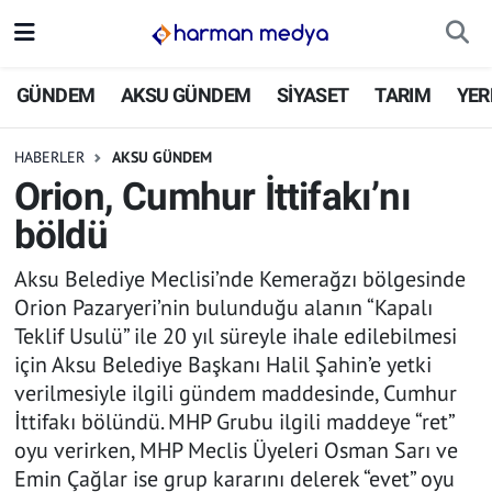
GÜNDEM
İstanbul Nöbetçi Eczaneler
GÜNDEM
AKSU GÜNDEM
SİYASET
TARIM
YER
AKSU GÜNDEM
İstanbul Hava Durumu
HABERLER
AKSU GÜNDEM
Orion, Cumhur İttifakı’nı
SİYASET
İstanbul Trafik Yoğunluk Haritası
böldü
TARIM
Süper Lig Puan Durumu ve Fikstür
Aksu Belediye Meclisi’nde Kemerağzı bölgesinde
Orion Pazaryeri’nin bulunduğu alanın “Kapalı
YEREL YÖNETİMLER
Tüm Manşetler
Teklif Usulü” ile 20 yıl süreyle ihale edilebilmesi
için Aksu Belediye Başkanı Halil Şahin’e yetki
EKONOMİ
Son Dakika Haberleri
verilmesiyle ilgili gündem maddesinde, Cumhur
İttifakı bölündü. MHP Grubu ilgili maddeye “ret”
ASAYİŞ
Haber Arşivi
oyu verirken, MHP Meclis Üyeleri Osman Sarı ve
SPOR
Emin Çağlar ise grup kararını delerek “evet” oyu