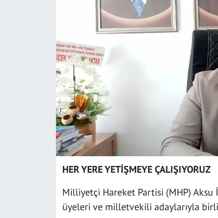
SAĞLIK
YAŞAM
KÜLTÜR SANAT
EĞİTİM
HER YERE YETİŞMEYE ÇALIŞIYORUZ
Milliyetçi Hareket Partisi (MHP) Aksu
üyeleri ve milletvekili adaylarıyla bir