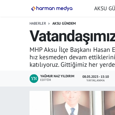
AKSU G
GÜNDEM
İstanbul Nöbetçi Eczaneler
HABERLER
AKSU GÜNDEM
Vatandaşımız
AKSU GÜNDEM
İstanbul Hava Durumu
SİYASET
İstanbul Trafik Yoğunluk Haritası
MHP Aksu İlçe Başkanı Hasan Efe
hız kesmeden devam ettiklerini
TARIM
Süper Lig Puan Durumu ve Fikstür
katılıyoruz. Gittiğimiz her yerd
YEREL YÖNETİMLER
Tüm Manşetler
YAĞMUR NAZ YILDIRIM
08.05.2023 - 15:10
EDITÖR
YAYINLANMA
EKONOMİ
Son Dakika Haberleri
ASAYİŞ
Haber Arşivi
SPOR