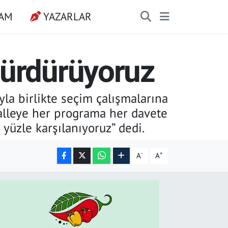
ŞAM
YAZARLAR
sürdürüyoruz
la birlikte seçim çalışmalarına
halleye her programa her davete
 yüzle karşılanıyoruz” dedi.
-
+
A
A