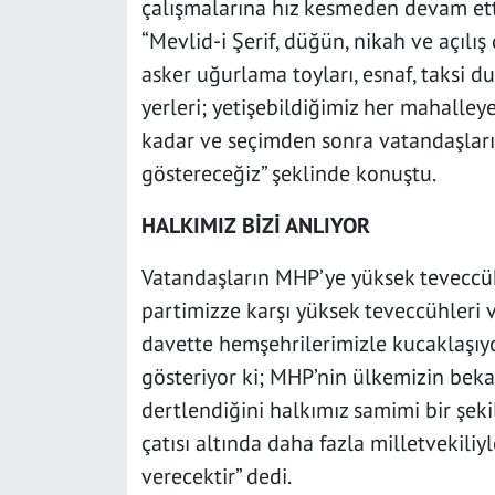
çalışmalarına hız kesmeden devam etti
“Mevlid-i Şerif, düğün, nikah ve açılış d
asker uğurlama toyları, esnaf, taksi dur
yerleri; yetişebildiğimiz her mahalley
kadar ve seçimden sonra vatandaşları
göstereceğiz” şeklinde konuştu.
HALKIMIZ BİZİ ANLIYOR
Vatandaşların MHP’ye yüksek teveccüh 
partimizze karşı yüksek teveccühleri v
davette hemşehrilerimizle kucaklaşıyo
gösteriyor ki; MHP’nin ülkemizin bekası
dertlendiğini halkımız samimi bir şek
çatısı altında daha fazla milletvekili
verecektir” dedi.