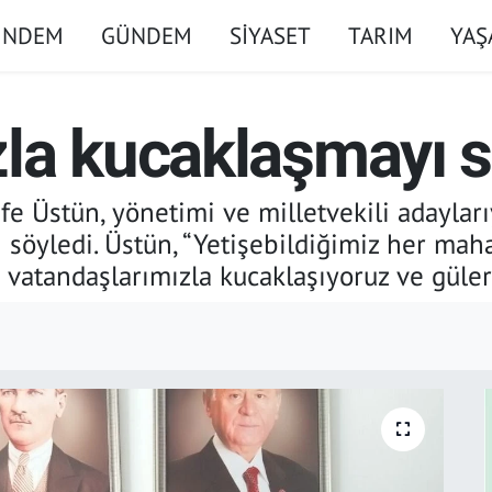
ÜNDEM
GÜNDEM
SİYASET
TARIM
YA
la kucaklaşmayı 
 Üstün, yönetimi ve milletvekili adaylarıy
 söyledi. Üstün, “Yetişebildiğimiz her ma
e vatandaşlarımızla kucaklaşıyoruz ve güler