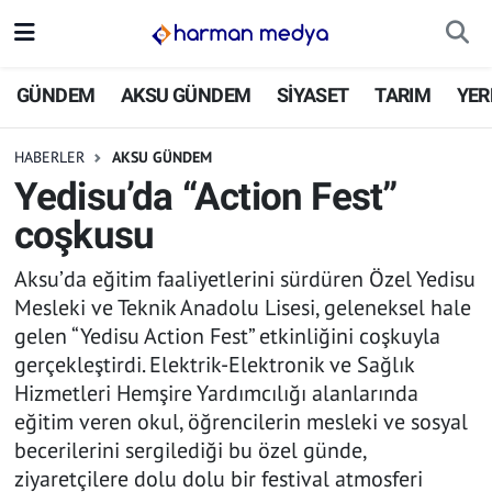
GÜNDEM
İstanbul Nöbetçi Eczaneler
GÜNDEM
AKSU GÜNDEM
SİYASET
TARIM
YER
AKSU GÜNDEM
İstanbul Hava Durumu
HABERLER
AKSU GÜNDEM
Yedisu’da “Action Fest”
SİYASET
İstanbul Trafik Yoğunluk Haritası
coşkusu
TARIM
Süper Lig Puan Durumu ve Fikstür
Aksu’da eğitim faaliyetlerini sürdüren Özel Yedisu
Mesleki ve Teknik Anadolu Lisesi, geleneksel hale
YEREL YÖNETİMLER
Tüm Manşetler
gelen “Yedisu Action Fest” etkinliğini coşkuyla
gerçekleştirdi. Elektrik-Elektronik ve Sağlık
EKONOMİ
Son Dakika Haberleri
Hizmetleri Hemşire Yardımcılığı alanlarında
eğitim veren okul, öğrencilerin mesleki ve sosyal
ASAYİŞ
Haber Arşivi
becerilerini sergilediği bu özel günde,
SPOR
ziyaretçilere dolu dolu bir festival atmosferi