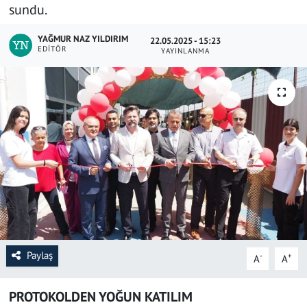
sundu.
SAĞLIK
YAĞMUR NAZ YILDIRIM
22.05.2025 - 15:23
EDITÖR
YAYINLANMA
YAŞAM
KÜLTÜR SANAT
EĞİTİM
Paylaş
-
+
A
A
PROTOKOLDEN YOĞUN KATILIM