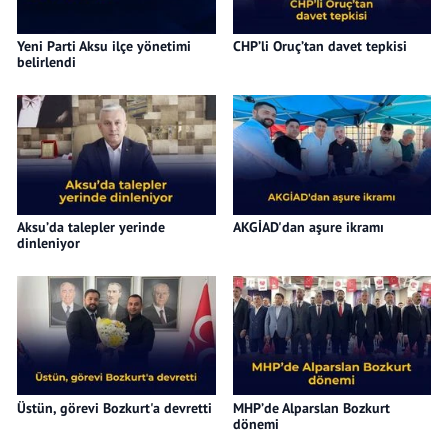
Yeni Parti Aksu ilçe yönetimi
CHP’li Oruç’tan davet tepkisi
belirlendi
Aksu’da talepler yerinde
AKGİAD'dan aşure ikramı
dinleniyor
Üstün, görevi Bozkurt'a devretti
MHP’de Alparslan Bozkurt
dönemi