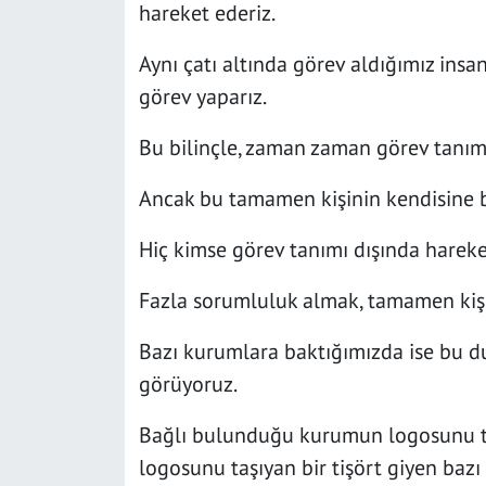
hareket ederiz.
SAĞLIK
Aynı çatı altında görev aldığımız insa
YAŞAM
görev yaparız.
Bu bilinçle, zaman zaman görev tanımı
KÜLTÜR SANAT
Ancak bu tamamen kişinin kendisine b
EĞİTİM
Hiç kimse görev tanımı dışında harek
Fazla sorumluluk almak, tamamen kişis
Bazı kurumlara baktığımızda ise bu d
görüyoruz.
Bağlı bulunduğu kurumun logosunu ta
logosunu taşıyan bir tişört giyen bazı 