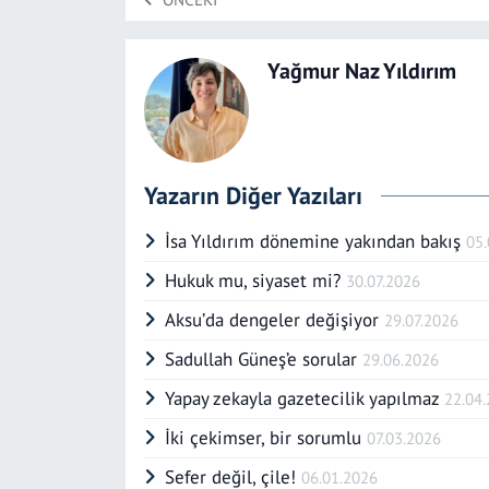
Yağmur Naz Yıldırım
Yazarın Diğer Yazıları
İsa Yıldırım dönemine yakından bakış
05
Hukuk mu, siyaset mi?
30.07.2026
Aksu’da dengeler değişiyor
29.07.2026
Sadullah Güneş’e sorular
29.06.2026
Yapay zekayla gazetecilik yapılmaz
22.04
İki çekimser, bir sorumlu
07.03.2026
Sefer değil, çile!
06.01.2026