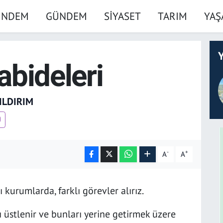
ÜNDEM
GÜNDEM
SİYASET
TARIM
YA
Y
 abideleri
ILDIRIM
-
+
A
A
M
 kurumlarda, farklı görevler alırız.
 üstlenir ve bunları yerine getirmek üzere