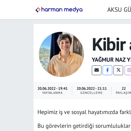
AKSU G
GÜNDEM
İstanbul Nöbetçi Eczaneler
AKSU GÜNDEM
İstanbul Hava Durumu
Kibir
SİYASET
İstanbul Trafik Yoğunluk Haritası
YAĞMUR NAZ Y
TARIM
Süper Lig Puan Durumu ve Fikstür
YEREL YÖNETİMLER
Tüm Manşetler
20.06.2022 - 19:41
20.06.2022 - 21:11
22
YAYINLANMA
GÜNCELLEME
PAYLAŞI
EKONOMİ
Son Dakika Haberleri
Hepimiz iş ve sosyal hayatımızda farklı
ASAYİŞ
Haber Arşivi
Bu görevlerin getirdiği sorumlulukları
SPOR