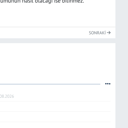
umunun nasıl olacağı ise bilinmez.
SONRAKI
.08.2026