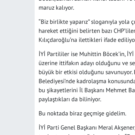
maruz kalıyor.
SAĞLIK
“Biz birlikte yaparız” sloganıyla yola 
YAŞAM
hareket ettiğini belirten bazı CHP’lile
Kılıçdaroğlu’na ilettikleri ifade ediliyo
KÜLTÜR SANAT
İYİ Partililer ise Muhittin Böcek’in, İY
EĞİTİM
üzerine ittifakın adayı olduğunu ve se
büyük bir etkisi olduğunu savunuyor.
Belediyesi’nde kadrolaşma konusunda sı
bu şikayetlerini İl Başkanı Mehmet B
paylaştıkları da biliniyor.
Bu noktada biraz geçmişe gidelim.
İYİ Parti Genel Başkanı Meral Akşener