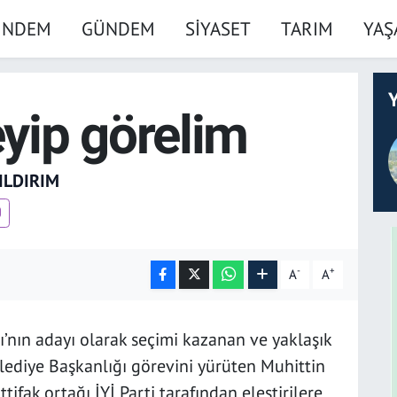
ÜNDEM
GÜNDEM
SİYASET
TARIM
YA
Y
yip görelim
ILDIRIM
-
+
A
A
kı’nın adayı olarak seçimi kazanan ve yaklaşık
lediye Başkanlığı görevini yürüten Muhittin
ifak ortağı İYİ Parti tarafından eleştirilere