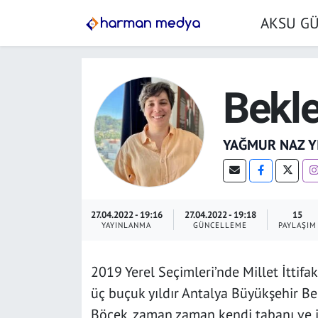
AKSU G
GÜNDEM
İstanbul Nöbetçi Eczaneler
AKSU GÜNDEM
İstanbul Hava Durumu
Bekle
SİYASET
İstanbul Trafik Yoğunluk Haritası
YAĞMUR NAZ Y
TARIM
Süper Lig Puan Durumu ve Fikstür
YEREL YÖNETİMLER
Tüm Manşetler
27.04.2022 - 19:16
27.04.2022 - 19:18
15
YAYINLANMA
GÜNCELLEME
PAYLAŞIM
EKONOMİ
Son Dakika Haberleri
2019 Yerel Seçimleri’nde Millet İttifa
ASAYİŞ
Haber Arşivi
üç buçuk yıldır Antalya Büyükşehir Be
SPOR
Böcek, zaman zaman kendi tabanı ve itt