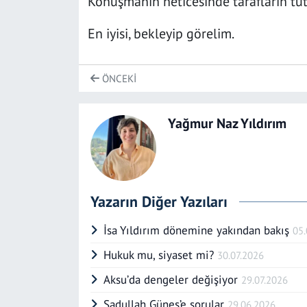
Konuşmanın neticesinde tarafların tut
En iyisi, bekleyip görelim.
ÖNCEKI
Yağmur Naz Yıldırım
Yazarın Diğer Yazıları
İsa Yıldırım dönemine yakından bakış
05
Hukuk mu, siyaset mi?
30.07.2026
Aksu’da dengeler değişiyor
29.07.2026
Sadullah Güneş’e sorular
29.06.2026