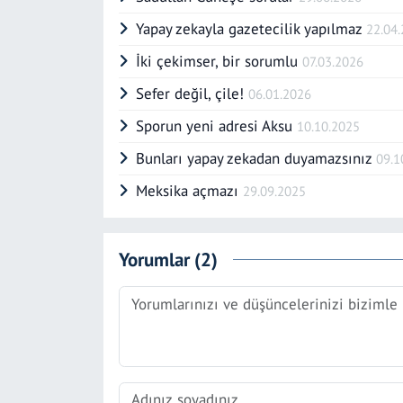
Yapay zekayla gazetecilik yapılmaz
22.04
İki çekimser, bir sorumlu
07.03.2026
Sefer değil, çile!
06.01.2026
Sporun yeni adresi Aksu
10.10.2025
Bunları yapay zekadan duyamazsınız
09.1
Meksika açmazı
29.09.2025
Yorumlar (2)