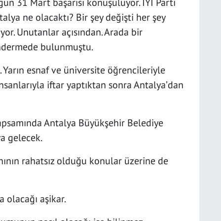
ün 31 Mart başarısı konuşuluyor. İYİ Parti
alya ne olacaktı? Bir şey değişti her şey
yor. Unutanlar açısından. Arada bir
öndermede bulunmuştu.
Yarın esnaf ve üniversite öğrencileriyle
nsanlarıyla iftar yaptıktan sonra Antalya’dan
kapsamında Antalya Büyükşehir Belediye
ya gelecek.
nının rahatsız olduğu konular üzerine de
 olacağı aşikar.